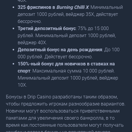
40X.
325 фриспинов в
Burning Chilli X
: Минимальный
депозит 1000 рублей, вейджер 35X, действует
бессрочно.
Третий депозитный бонус
: 75% до 15 000
рублей. Минимальный депозит 1000 рублей,
вейджер 40X.
Депозитный бонус на день рождения
: До 100
000 рублей. Действует бессрочно.
150%-ный бонус для новичков в ставках на
спорт
: Максимальная сумма 10 000 рублей.
Минимальный депозит 1000 рублей, вейджер
10X.
Бонусы в Drip Casino разработаны таким образом,
чтобы предложить игрокам разнообразие вариантов.
Новички могут воспользоваться приветственными
пакетами для увеличения своего банкролла, в то
время как постоянные пользователи могут получать