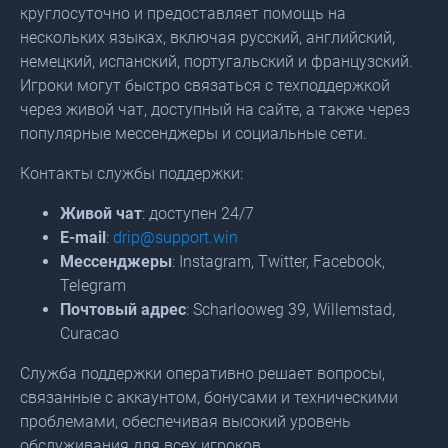
круглосуточно и предоставляет помощь на
нескольких языках, включая русский, английский,
немецкий, испанский, португальский и французский.
Игроки могут быстро связаться с техподдержкой
через живой чат, доступный на сайте, а также через
популярные мессенджеры и социальные сети.
Контакты службы поддержки:
Живой чат
: доступен 24/7
E-mail
:
drip@support.win
Мессенджеры
: Instagram, Twitter, Facebook,
Telegram
Почтовый адрес
: Scharlooweg 39, Willemstad,
Curacao
Служба поддержки оперативно решает вопросы,
связанные с аккаунтом, бонусами и техническими
проблемами, обеспечивая высокий уровень
обслуживания для всех игроков.