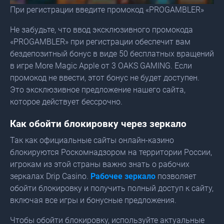
При регистрации введите промокод «PROGAMBLER»
Не забудьте, что ввод эксклюзивного промокода
«PROGAMBLER» при регистрации обеспечит вам
бездепозитный бонус в виде 50 бесплатных вращений
в игре More Magic Apple от 3 OAKS GAMING. Если
промокод не ввести, этот бонус не будет доступен.
Это эксклюзивное предложение нашего сайта,
которое действует бессрочно.
Как обойти блокировку через зеркало
Так как официальные сайты онлайн-казино
блокируются Роскомнадзором на территории России,
игрокам из этой страны важно знать о рабочих
зеркалах Drip Casino.
Рабочее зеркало
позволяет
обойти блокировку и получить полный доступ к сайту,
включая все игры и бонусные предложения.
Чтобы обойти блокировку, используйте актуальные