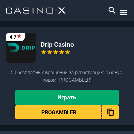
search
menu
star
4.7
Drip Casino
star
star
star
star
star_half
50 бесплатных вращений за регистрацию с бонус-
кодом "PROGAMBLER"
Играть
PROGAMBLER