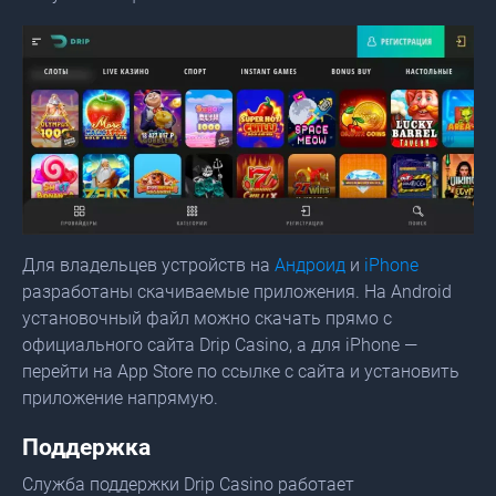
Для владельцев устройств на
Андроид
и
iPhone
разработаны скачиваемые приложения. На Android
установочный файл можно скачать прямо с
официального сайта Drip Casino, а для iPhone —
перейти на App Store по ссылке с сайта и установить
приложение напрямую.
Поддержка
Служба поддержки Drip Casino работает