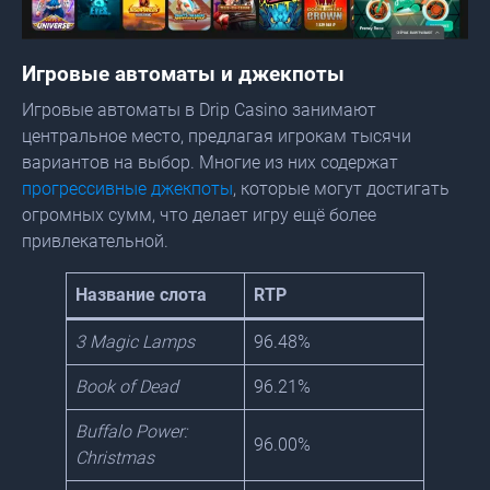
Игровые автоматы и джекпоты
Игровые автоматы в Drip Casino занимают
центральное место, предлагая игрокам тысячи
вариантов на выбор. Многие из них содержат
прогрессивные джекпоты
, которые могут достигать
огромных сумм, что делает игру ещё более
привлекательной.
Название слота
RTP
3 Magic Lamps
96.48%
Book of Dead
96.21%
Buffalo Power:
96.00%
Christmas