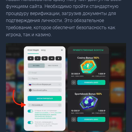
функциям сайта. Необходимо пройти стандартную
процедуру верификации, загрузив документы для
подтверждения личности. Это обязательное
требование, которое обеспечит безопасность как
игрока, так и казино.