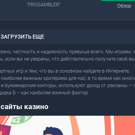
"PROGAMBLER"
Обзор
ЗАГРУЗИТЬ ЕЩЕ
азино, честность и надежность превыше всего. Мы играем, 
ь, если вы не уверены, что действительно получите свой в
ных игр и тем, что вы в основном найдете в Интернете,
 наиболее важным критерием для нас, в то время как многи
и букмекерские конторы, используют доход от рекламы — т
адка Б – как наиболее важный фактор.
сайты казино