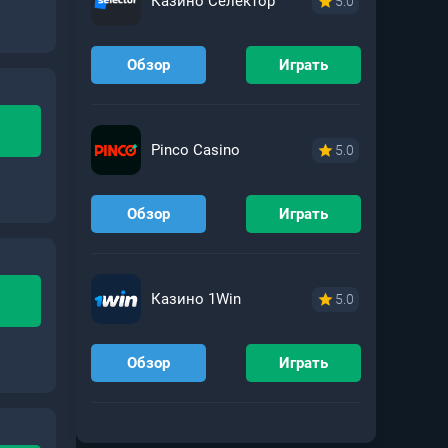
Казино Селектор
star
5.0
Обзор
Играть
Pinco Casino
star
5.0
Обзор
Играть
Казино 1Win
star
5.0
Обзор
Играть