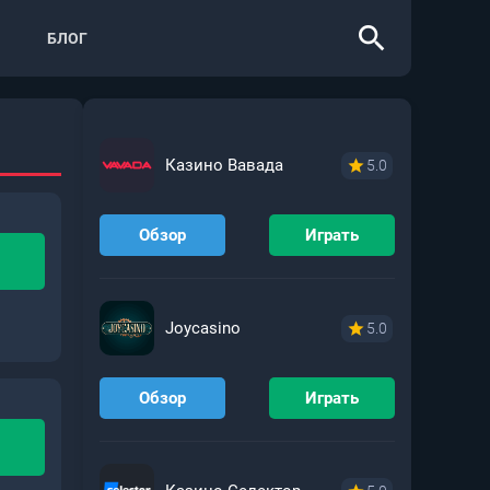
search
БЛОГ
Казино Вавада
star
5.0
Обзор
Играть
Joycasino
star
5.0
Обзор
Играть