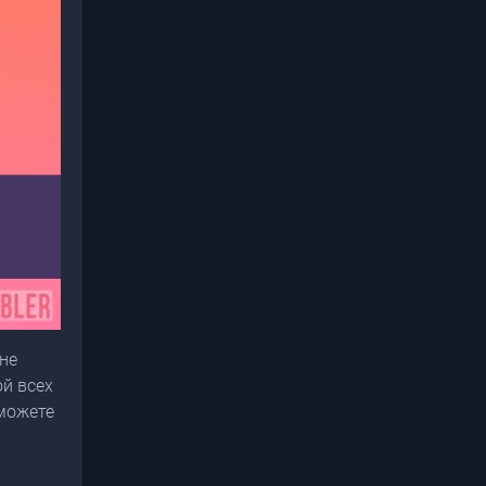
 не
й всех
 можете