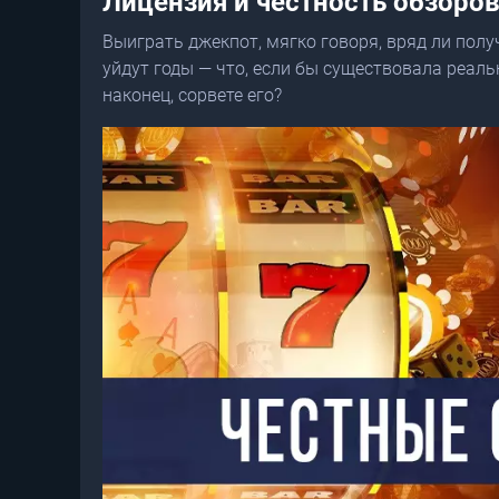
Лицензия и честность обзоров
Выиграть джекпот, мягко говоря, вряд ли получ
уйдут годы — что, если бы существовала реальн
наконец, сорвете его?