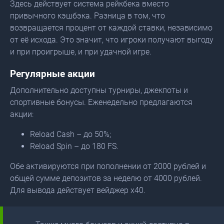
Здесь действует система рейкбека вместо
привычного кэшбэка. Разница в том, что
возвращается процент от каждой ставки, независимо
от её исхода. Это значит, что игроки получают выгоду
и при проигрыше, и при удачной игре.
Регулярные акции
Дополнительно доступны турниры, джекпоты и
спортивные бонусы. Еженедельно предлагаются
акции:
Reload Cash – до 50%;
Reload Spin – до 180 FS.
Обе активируются при пополнении от 2000 рублей и
общей сумме депозитов за неделю от 4000 рублей.
Для вывода действует вейджер x40.