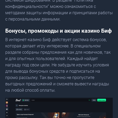
системой шифрования. В разделе “Политика
конфиденциальности” можно ознакомиться с
методами защиты информации и принципами работы
с персональными данными.
Бонусы, промокоды и акции казино Биф
В интернет-казино Биф действует система бонусов,
которая делает игру интереснее. В специальном
разделе собраны предложения как для новичков, так
и для опытных пользователей. Каждый найдет
награду под свои цели. Не забудьте изучить условия
для вывода бонусных средств и подписаться на
промо рассылку. Так вы точно не пропустите
выгодных предложений и сможете вывести награды
на любой способ оплаты.