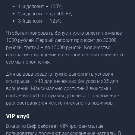
1-й депозит – 125%;
2-й депозит – до 600 FS;
3-й депозит – 125%.
Чтобы активировать бонус, нужно внести не менее
1000 рублей. Первый депозит приносит до 30000
рублей, третий – до 15000 рублей. Количество
бесплатных вращений на второй депозит зависит от
суммы пополнения.
Для вывода средств нужно выполнить условия
отыгрыша – x40 для денежных бонусов и x35 для
вращений. Максимально доступный выигрыш
составляет x10 от суммы депозита. Предложение
распространяется исключительно на новичков.
VIP клуб
В казино Биф работает VIP-программа, где
пользователи получают эксклюзивные награды. В