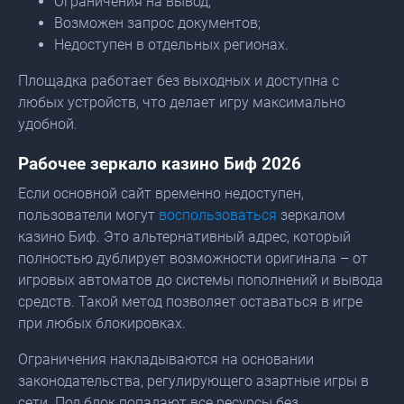
Ограничения на вывод;
Возможен запрос документов;
Недоступен в отдельных регионах.
Площадка работает без выходных и доступна с
любых устройств, что делает игру максимально
удобной.
Рабочее зеркало казино Биф 2026
Если основной сайт временно недоступен,
пользователи могут
воспользоваться
зеркалом
казино Биф. Это альтернативный адрес, который
полностью дублирует возможности оригинала – от
игровых автоматов до системы пополнений и вывода
средств. Такой метод позволяет оставаться в игре
при любых блокировках.
Ограничения накладываются на основании
законодательства, регулирующего азартные игры в
сети. Под блок попадают все ресурсы без