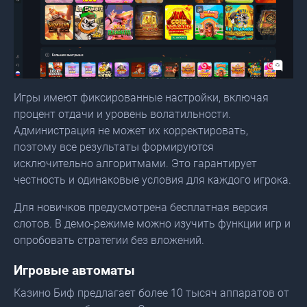
Игры имеют фиксированные настройки, включая
процент отдачи и уровень волатильности.
Администрация не может их корректировать,
поэтому все результаты формируются
исключительно алгоритмами. Это гарантирует
честность и одинаковые условия для каждого игрока.
Для новичков предусмотрена бесплатная версия
слотов. В демо-режиме можно изучить функции игр и
опробовать стратегии без вложений.
Игровые автоматы
Казино Биф предлагает более 10 тысяч аппаратов от