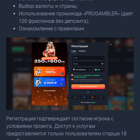
Выбор валюты и страны;
Использование промокода «PROGAMBLER» (дает
100 фриспинов без депозита);
Ознакомление с правилами.
Регистрация подтверждает согласие игрока с
условиями проекта. Доступ к услугам
предоставляется только пользователям старше 18