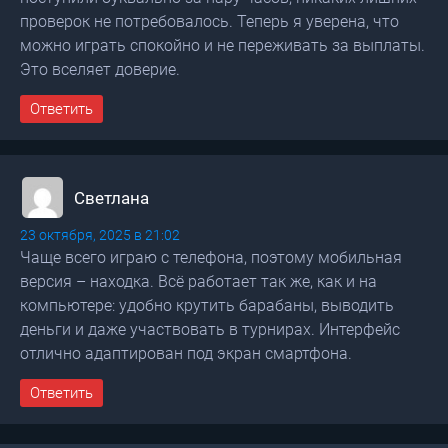
проверок не потребовалось. Теперь я уверена, что
можно играть спокойно и не переживать за выплаты.
Это вселяет доверие.
Ответить
Светлана
23 октября, 2025 в 21:02
Чаще всего играю с телефона, поэтому мобильная
версия – находка. Всё работает так же, как и на
компьютере: удобно крутить барабаны, выводить
деньги и даже участвовать в турнирах. Интерфейс
отлично адаптирован под экран смартфона.
Ответить