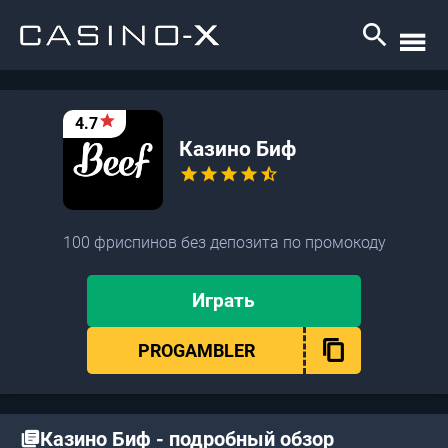
search
menu
star
4.7
Казино Биф
star
star
star
star
star_half
100 фриспинов без депозита по промокоду
Играть
PROGAMBLER
Казино Биф - подробный обзор