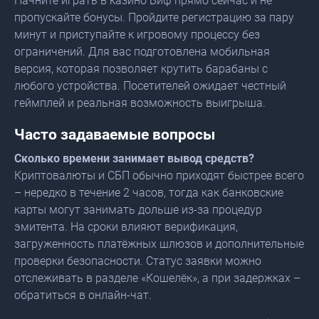
Начните играть в казино Биф прямо сейчас и не
пропускайте бонусы. Пройдите регистрацию за пару
минут и приступайте к игровому процессу без
ограничений. Для вас подготовлена мобильная
версия, которая позволяет крутить барабаны с
любого устройства. Посетителей ожидает честный
геймплей и реальная возможность выигрыша.
Часто задаваемые вопросы
Сколько времени занимает вывод средств?
Криптовалюты и СБП обычно приходят быстрее всего
– нередко в течение 2 часов, тогда как банковские
карты могут занимать дольше из-за процедур
эмитента. На сроки влияют верификация,
загруженность платёжных шлюзов и дополнительные
проверки безопасности. Статус заявки можно
отслеживать в разделе «Кошелёк», а при задержках –
обратиться в онлайн-чат.