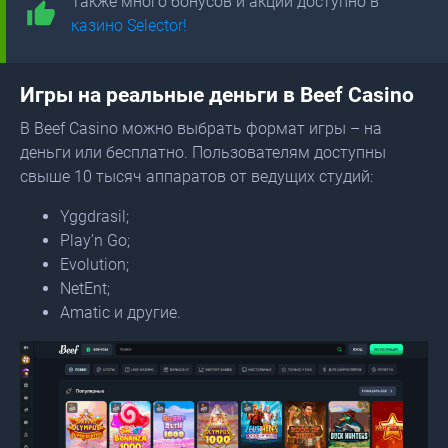
Также много бонусов и акций доступно в
казино Selector!
Игры на реальные деньги в Beef Casino
В Beef Casino можно выбрать формат игры – на
деньги или бесплатно. Пользователям доступны
свыше 10 тысяч аппаратов от ведущих студий:
Yggdrasil;
Play’n Go;
Evolution;
NetEnt;
Amatic и другие.