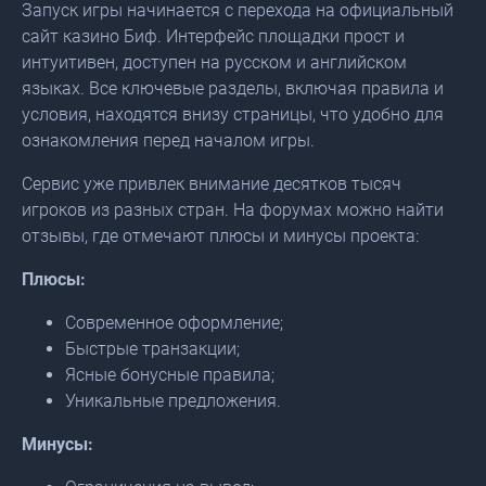
Запуск игры начинается с перехода на официальный
сайт казино Биф. Интерфейс площадки прост и
интуитивен, доступен на русском и английском
языках. Все ключевые разделы, включая правила и
условия, находятся внизу страницы, что удобно для
ознакомления перед началом игры.
Сервис уже привлек внимание десятков тысяч
игроков из разных стран. На форумах можно найти
отзывы, где отмечают плюсы и минусы проекта:
Плюсы:
Современное оформление;
Быстрые транзакции;
Ясные бонусные правила;
Уникальные предложения.
Минусы: