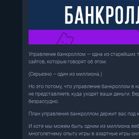
Управление банкроллом — одна из старейших 
сайтов, которые говорят об этом.
(Серьезно – один из миллиона.)
Но это потому, что управление банкроллом в 
не представляете, куда уходят ваши деньги. Ве
безрассудно.
План управления банкроллом держит вас под 
И хотя мы можем быть одним из миллиона веб
многолетнему опыту игры в азартные игры онл