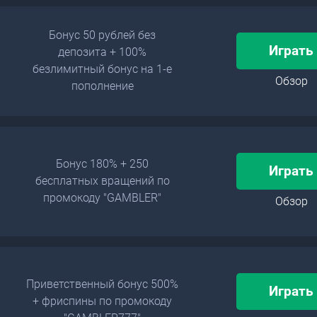
Бонус 50 рублей без
Играть
депозита + 100%
безлимитный бонус на 1-е
Обзор
пополнение
Бонус 180% + 250
Играть
бесплатных вращений по
промокоду "GAMBLER"
Обзор
Приветственный бонус 500%
Играть
+ фриспины по промокоду