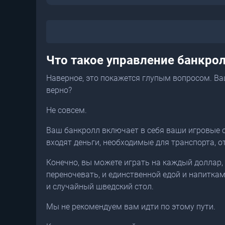
Что такое управление банкро
Наверное, это покажется глупым вопросом. Ва
верно?
Не совсем.
Ваш банкролл включает в себя ваши игровые с
входят деньги, необходимые для транспорта, от
Конечно, вы можете играть на каждый доллар, к
переночевать, и единственной едой и напиткам
и случайный шведский стол.
Мы не рекомендуем вам идти по этому пути.