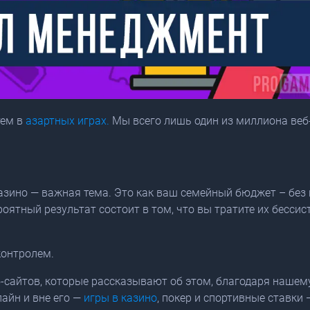
тем в
азартных играх.
Мы всего лишь один из миллиона веб
казино — важная тема. Это как ваш семейный бюджет – без 
роятный результат состоит в том, что вы тратите их бессис
контролем.
-сайтов, которые рассказывают об этом, благодаря нашем
айн и вне его —
игры в казино
, покер и спортивные ставки