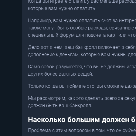
Когда вы играете онлайн, у вас меньше расходо
которые вам нужно оплатить.
Например, вам нужно оплатить счет за интерне
также могут быть особые расходы, связанные 
специальный форум для подсчета карт или что-
Дело вот в чем; ваш банкролл включает в себя
дополнение к деньгам, которые вам нужны дл
Само собой разумеется, что вы не должны игра
других более важных вещей.
Только когда вы поймете это, вы сможете даж
Мы рассмотрим, как это сделать всего за секу
должен быть ваш банкролл.
Насколько большим должен б
Проблема с этим вопросом в том, что он субъек