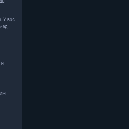
ды,
. У вас
мер,
 и
шим