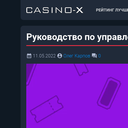
РЕЙТИНГ ЛУЧШ
Руководство по управ
11.05.2022
Олег Карпов
0