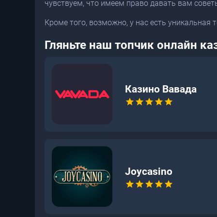
чувствуем, что имеем право давать вам совет
Кроме того, возможно, у нас есть уникальная 
Гляньте наш топчик онлайн к
Казино Вавада
star
star
star
star
star
Joycasino
star
star
star
star
star