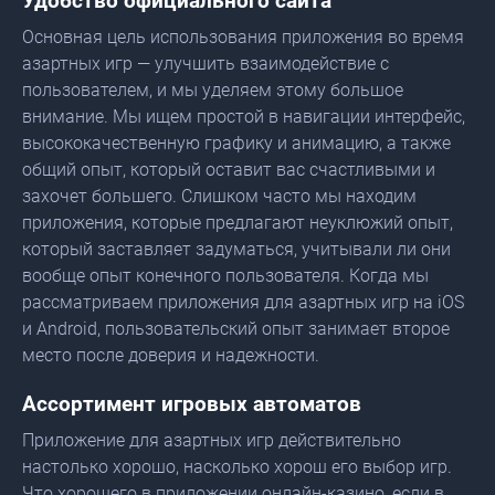
Удобство официального сайта
Основная цель использования приложения во время
азартных игр — улучшить взаимодействие с
пользователем, и мы уделяем этому большое
внимание. Мы ищем простой в навигации интерфейс,
высококачественную графику и анимацию, а также
общий опыт, который оставит вас счастливыми и
захочет большего. Слишком часто мы находим
приложения, которые предлагают неуклюжий опыт,
который заставляет задуматься, учитывали ли они
вообще опыт конечного пользователя. Когда мы
рассматриваем приложения для азартных игр на iOS
и Android, пользовательский опыт занимает второе
место после доверия и надежности.
Ассортимент игровых автоматов
Приложение для азартных игр действительно
настолько хорошо, насколько хорош его выбор игр.
Что хорошего в приложении онлайн-казино, если в