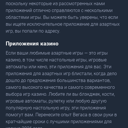
поскольку некоторые из рассмотренных нами
приложений отлично справляются с несколькими
областями игры. Вы можете быть уверены, что если
вы ищете исключительное приложение для азартных
игр, вы попали по адресу.
Приложения казино
Если ваши любимые азартные игры — это игры
казино, в том числе настольные игры, игровые
автоматы или кено, эти приложения для вас. Эти
приложения для азартных игр блистали, когда дело
дошло до предложения большинства вариантов,
самого высокого качества и самого современного
выбора игр казино. Любите ли вы блэкджек, кости,
игровые автоматы, рулетку или любую другую
популярную настольную игру, эти приложения
помогут вам. Перенесите опыт Вегаса в свои руки в
кратчайшие сроки с лучшими приложениями для