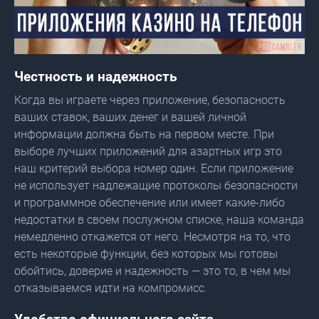
Честность и надежность
Когда вы играете через приложение, безопасность
ваших ставок, ваших денег и вашей личной
информации должна быть на первом месте. При
выборе лучших приложений для азартных игр это
наш критерий выбора номер один. Если приложение
не использует надлежащие протоколы безопасности
и программное обеспечение или имеет какие-либо
недостатки в своем послужном списке, наша команда
немедленно откажется от него. Несмотря на то, что
есть некоторые функции, без которых мы готовы
обойтись, доверие и надежность — это то, в чем мы
отказываемся идти на компромисс.