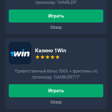
промокоду "GAMBLER"
Играть
Обзор
Казино 1Win
star
star
star
star
star
Приветственный бонус 500% + фриспины по
промокоду "GAMBLER777"
Играть
Обзор